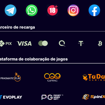
rceiro de recarga
ataforma de colaboração de jogos