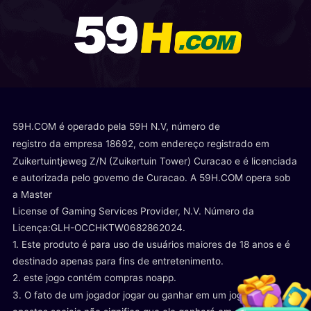
59H.COM é operado pela 59H N.V, número de
registro da empresa 18692, com endereço registrado em
Zuikertuintjeweg Z/N (Zuikertuin Tower) Curacao e é licenciada
e autorizada pelo govemo de Curacao. A 59H.COM opera sob
a Master
License of Gaming Services Provider, N.V. Número da
Licença:GLH-OCCHKTW0682862024.
1. Este produto é para uso de usuários maiores de 18 anos e é
destinado apenas para fins de entretenimento.
2. este jogo contém compras noapp.
3. O fato de um jogador jogar ou ganhar em um jogo de