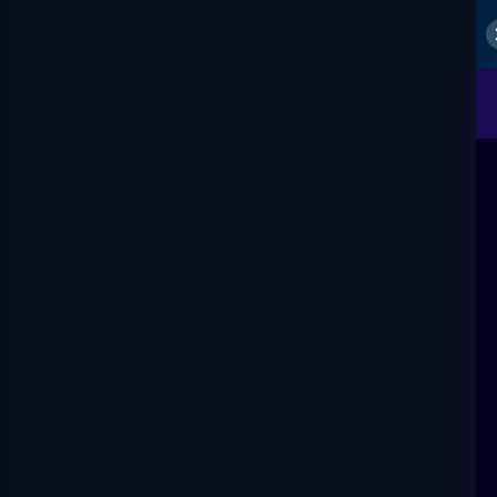
①🎁59H tem uma plataforma de apostas que é compa