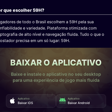
r que escolher 59H?
gadores de todo o Brasil escolhem a 59H pela sua
nfiabilidade e variedade. Plataforma otimizada com
iptografia de alto nível e navegação fluida. Tudo o que o
ostador precisa em um só lugar: 59H.
BAIXAR O APLICATIVO
Baixe e instale o aplicativo no seu desktop
para uma experiência de jogo mais fluida
Aplicativo
Aplicativo
Baixar iOS
Baixar Android