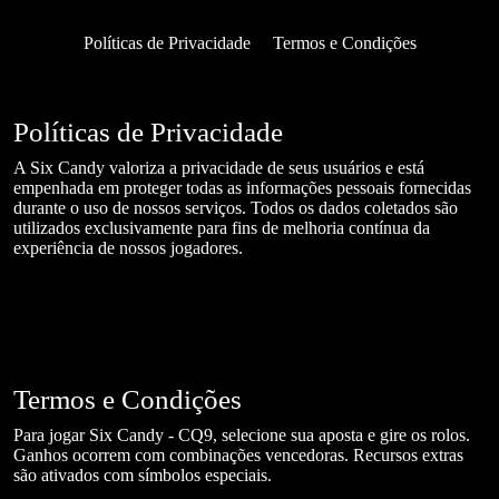
Políticas de Privacidade
Termos e Condições
Políticas de Privacidade
A Six Candy valoriza a privacidade de seus usuários e está
empenhada em proteger todas as informações pessoais fornecidas
durante o uso de nossos serviços. Todos os dados coletados são
utilizados exclusivamente para fins de melhoria contínua da
experiência de nossos jogadores.
Termos e Condições
Para jogar Six Candy - CQ9, selecione sua aposta e gire os rolos.
Ganhos ocorrem com combinações vencedoras. Recursos extras
são ativados com símbolos especiais.