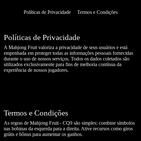
Políticas de Privacidade
Termos e Condições
Políticas de Privacidade
A Mahjong Fruit valoriza a privacidade de seus usuários e está
empenhada em proteger todas as informações pessoais fornecidas
durante o uso de nossos serviços. Todos os dados coletados são
utilizados exclusivamente para fins de melhoria contínua da
experiência de nossos jogadores.
Termos e Condições
As regras de Mahjong Fruit - CQ9 são simples: combine símbolos
nas bobinas da esquerda para a direita. Ative recursos como giros
grátis e bônus para aumentar os ganhos.