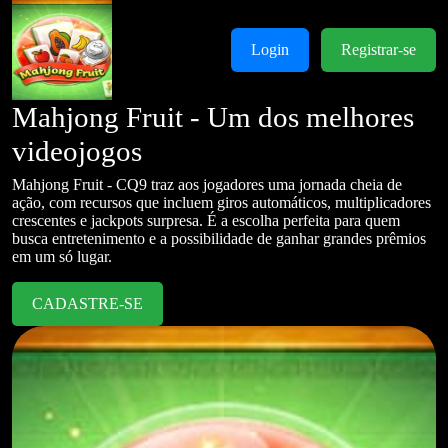
Login
Registrar-se
Mahjong Fruit - Um dos melhores
videojogos
Mahjong Fruit - CQ9 traz aos jogadores uma jornada cheia de
ação, com recursos que incluem giros automáticos, multiplicadores
crescentes e jackpots surpresa. É a escolha perfeita para quem
busca entretenimento e a possibilidade de ganhar grandes prêmios
em um só lugar.
CADASTRE-SE