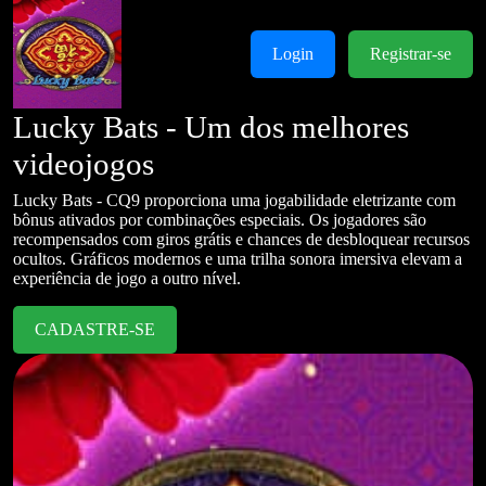
Login
Registrar-se
Lucky Bats - Um dos melhores
videojogos
Lucky Bats - CQ9 proporciona uma jogabilidade eletrizante com
bônus ativados por combinações especiais. Os jogadores são
recompensados com giros grátis e chances de desbloquear recursos
ocultos. Gráficos modernos e uma trilha sonora imersiva elevam a
experiência de jogo a outro nível.
CADASTRE-SE