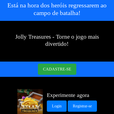
Está na hora dos heróis regressarem ao
campo de batalha!
Jolly Treasures - Torne o jogo mais
divertido!
CADASTRE-SE
Experimente agora
Login
Registrar-se