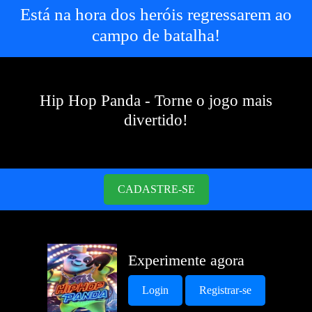
Está na hora dos heróis regressarem ao
campo de batalha!
Hip Hop Panda - Torne o jogo mais
divertido!
CADASTRE-SE
Experimente agora
Login
Registrar-se