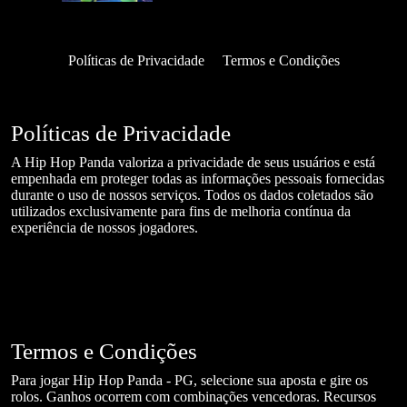
Políticas de Privacidade
Termos e Condições
Políticas de Privacidade
A Hip Hop Panda valoriza a privacidade de seus usuários e está
empenhada em proteger todas as informações pessoais fornecidas
durante o uso de nossos serviços. Todos os dados coletados são
utilizados exclusivamente para fins de melhoria contínua da
experiência de nossos jogadores.
Termos e Condições
Para jogar Hip Hop Panda - PG, selecione sua aposta e gire os
rolos. Ganhos ocorrem com combinações vencedoras. Recursos