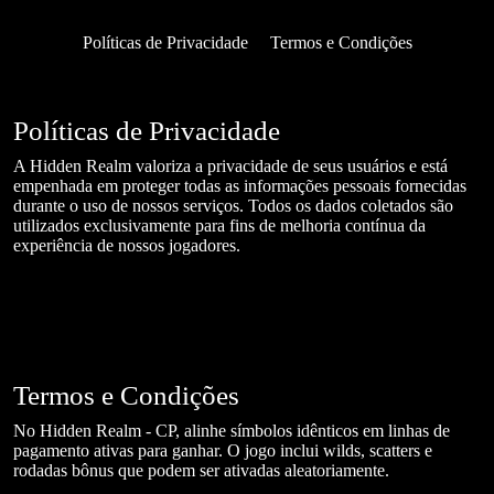
Políticas de Privacidade
Termos e Condições
Políticas de Privacidade
A Hidden Realm valoriza a privacidade de seus usuários e está
empenhada em proteger todas as informações pessoais fornecidas
durante o uso de nossos serviços. Todos os dados coletados são
utilizados exclusivamente para fins de melhoria contínua da
experiência de nossos jogadores.
Termos e Condições
No Hidden Realm - CP, alinhe símbolos idênticos em linhas de
pagamento ativas para ganhar. O jogo inclui wilds, scatters e
rodadas bônus que podem ser ativadas aleatoriamente.