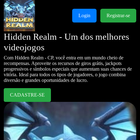
Login
Registrar-se
Hidden Realm - Um dos melhores
videojogos
Com Hidden Realm - CP, você entra em um mundo cheio de
recompensas. Aproveite os recursos de giros grátis, jackpots
progressivos e símbolos especiais que aumentam suas chances de
vitória. Ideal para todos os tipos de jogadores, o jogo combina
diversão e grandes oportunidades de lucro.
CADASTRE-SE