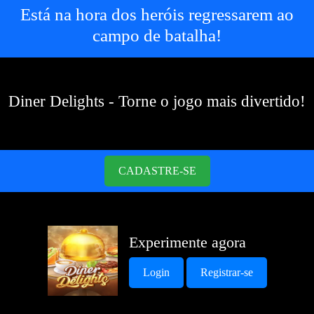
Está na hora dos heróis regressarem ao
campo de batalha!
Diner Delights - Torne o jogo mais divertido!
CADASTRE-SE
Experimente agora
Login
Registrar-se