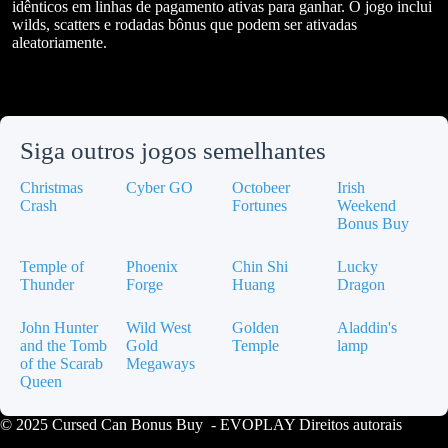
idênticos em linhas de pagamento ativas para ganhar. O jogo inclui
wilds, scatters e rodadas bônus que podem ser ativadas
aleatoriamente.
Siga outros jogos semelhantes
Christmas
Cyber GO
Octobeer
Irish
Crash
Fortunes
Weekend
Bonus Buy
Temple of
Phoenix
Chin Shi
Lucky
Thunder
Forge
Huang
Dragon
John Hunter
Wild West
Golden
Aladdin's
and the Tomb
Gold
Temple
lamp
of the Scarab
Megaways
Queen
© 2025 Cursed Can Bonus Buy - EVOPLAY Direitos autorais