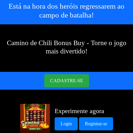
Está na hora dos heróis regressarem ao
campo de batalha!
Camino de Chili Bonus Buy - Torne o jogo
mais divertido!
CADASTRE-SE
Experimente agora
Login
Registrar-se