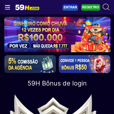
ENTRAR
REGISTRO
59H Bônus de login