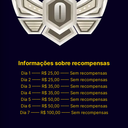
Informações sobre recompensas
Dia 1 —— R$ 25,00 —— Sem recompensas
Dia 2 —— R$ 25,00 —— Sem recompensas
Dia 3 —— R$ 35,00 —— Sem recompensas
Dia 4 —— R$ 35,00 —— Sem recompensas
Dia 5 —— R$ 50,00 —— Sem recompensas
Dia 6 —— R$ 50,00 —— Sem recompensas
Dia 7 —— R$ 100,00 —— Sem recompensas