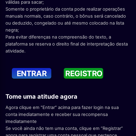
válidas para sacar;
Somente o proprietário da conta pode realizar operações
manuais normais, caso contrário, o bônus será cancelado
ou deduzido, congelado ou até mesmo colocado na lista
negra;
Para evitar diferenças na compreensão do texto, a
plataforma se reserva o direito final de interpretação desta
atividade.
ENTRAR
REGISTRO
Tome uma atitude agora
Agora clique em "Entrar" acima para fazer login na sua
conta imediatamente e receber sua recompensa
imediatamente
Se você ainda não tem uma conta, clique em “Registrar”
agora para registrar uma conta pessoal que pertence