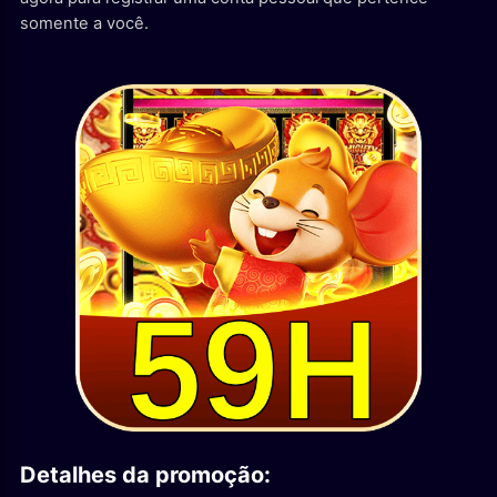
somente a você.
Detalhes da promoção: